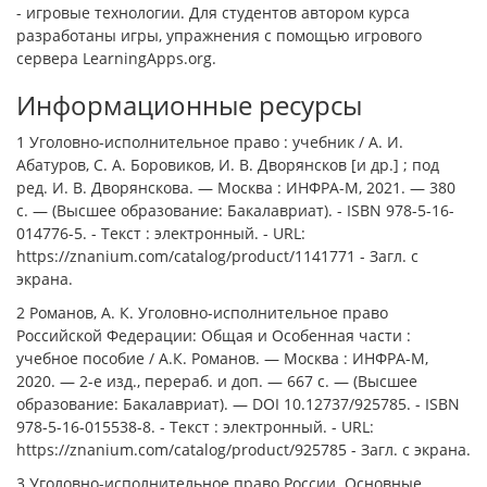
- игровые технологии. Для студентов автором курса
разработаны игры, упражнения с помощью игрового
сервера LearningApps.org.
Информационные ресурсы
1 Уголовно-исполнительное право : учебник / А. И.
Абатуров, С. А. Боровиков, И. В. Дворянсков [и др.] ; под
ред. И. В. Дворянскова. — Москва : ИНФРА-М, 2021. — 380
с. — (Высшее образование: Бакалавриат). - ISBN 978-5-16-
014776-5. - Текст : электронный. - URL:
https://znanium.com/catalog/product/1141771 - Загл. с
экрана.
2 Романов, А. К. Уголовно-исполнительное право
Российской Федерации: Общая и Особенная части :
учебное пособие / А.К. Романов. — Москва : ИНФРА-М,
2020. — 2-е изд., перераб. и доп. — 667 с. — (Высшее
образование: Бакалавриат). — DOI 10.12737/925785. - ISBN
978-5-16-015538-8. - Текст : электронный. - URL:
https://znanium.com/catalog/product/925785 - Загл. с экрана.
3 Уголовно-исполнительное право России. Основные