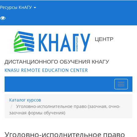
Ресурсы КнАГУ
ЦЕНТР
ДИСТАНЦИОННОГО ОБУЧЕНИЯ КНАГУ
KNASU REMOTE EDUCATION CENTER
Навига
Каталог курсов
Уголовно-исполнительное право (заочная, очно-
заочная формы обучения)
Уголовно-исполнительное право