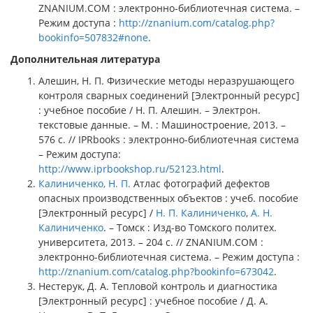
ZNANIUM.COM : электронно-библиотечная система. –
Режим доступа :
http://znanium.com/catalog.php?
bookinfo=507832#none
.
Дополнительная литература
Алешин, Н. П. Физические методы неразрушающего
контроля сварных соединений [Электронный ресурс]
: учебное пособие / Н. П. Алешин. – Электрон.
текстовые данные. – М. : Машиностроение, 2013. –
576 c. // IPRbooks : электронно-библиотечная система
– Режим доступа:
http://www.iprbookshop.ru/52123.html
.
Калиниченко, Н. П.
Атлас фотографий дефектов
опасных производственных объектов : учеб. пособие
[Электронный ресурс] /
Н. П. Калиниченко
,
А. Н.
Калиниченко
. – Томск : Изд-во Томского политех.
университета, 2013. – 204 с. // ZNANIUM.COM :
электронно-библиотечная система. – Режим доступа :
http://znanium.com/catalog.php?bookinfo=673042
.
Нестерук, Д. А. Тепловой контроль и диагностика
[Электронный ресурс] : учебное пособие / Д. А.