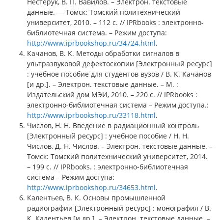
Нестерук, В. П. Вавилов. – Электрон. текстовые
данные. — Томск: Томский политехнический
университет, 2010. – 112 c. // IPRbooks : электронно-
библиотечная система. – Режим доступа:
http://www.iprbookshop.ru/34724.html
.
Качанов, В. К. Методы обработки сигналов в
ультразвуковой дефектоскопии [Электронный ресурс]
: учебное пособие для студентов вузов / В. К. Качанов
[и др.]. – Электрон. текстовые данные. – М. :
Издательский дом МЭИ, 2010. – 220 c. // IPRbooks :
электронно-библиотечная система – Режим доступа.:
http://www.iprbookshop.ru/33118.html
.
Числов, Н. Н. Введение в радиационный контроль
[Электронный ресурс] : учебное пособие / Н. Н.
Числов, Д. Н. Числов. – Электрон. текстовые данные. –
Томск: Томский политехнический университет, 2014.
– 199 c. // IPRbooks. : электронно-библиотечная
система – Режим доступа:
http://www.iprbookshop.ru/34653.html
.
Калентьев, В. К. Основы промышленной
радиографии [Электронный ресурс] : монография / В.
К. Калентьев [и др.]. – Электрон. текстовые данные. –