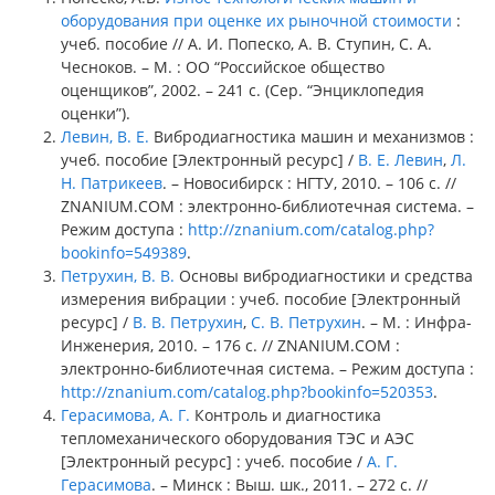
оборудования при оценке их рыночной стоимости
:
учеб. пособие // А. И. Попеско, А. В. Ступин, С. А.
Чесноков. – М. : ОО “Российское общество
оценщиков”, 2002. – 241 с. (Сер. “Энциклопедия
оценки”).
Левин, В. Е.
Вибродиагностика машин и механизмов :
учеб. пособие [Электронный ресурс] /
В. Е. Левин
,
Л.
Н. Патрикеев
. – Новосибирск : НГТУ, 2010. – 106 с. //
ZNANIUM.COM : электронно-библиотечная система. –
Режим доступа :
http://znanium.com/catalog.php?
bookinfo=549389
.
Петрухин, В. В.
Основы вибродиагностики и средства
измерения вибрации : учеб. пособие [Электронный
ресурс] /
В. В. Петрухин
,
С. В. Петрухин
. – М. : Инфра-
Инженерия, 2010. – 176 с. // ZNANIUM.COM :
электронно-библиотечная система. – Режим доступа :
http://znanium.com/catalog.php?bookinfo=520353
.
Герасимова, А. Г.
Контроль и диагностика
тепломеханического оборудования ТЭС и АЭС
[Электронный ресурс] : учеб. пособие /
А. Г.
Герасимова
. – Минск : Выш. шк., 2011. – 272 с. //