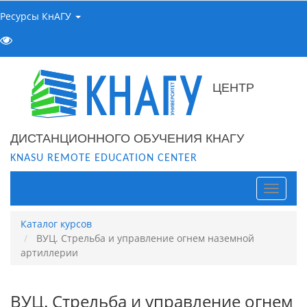
Ресурсы КнАГУ
ЦЕНТР
ДИСТАНЦИОННОГО ОБУЧЕНИЯ КНАГУ
KNASU REMOTE EDUCATION CENTER
Навига
Каталог курсов
ВУЦ. Стрельба и управление огнем наземной
артиллерии
ВУЦ. Стрельба и управление огнем