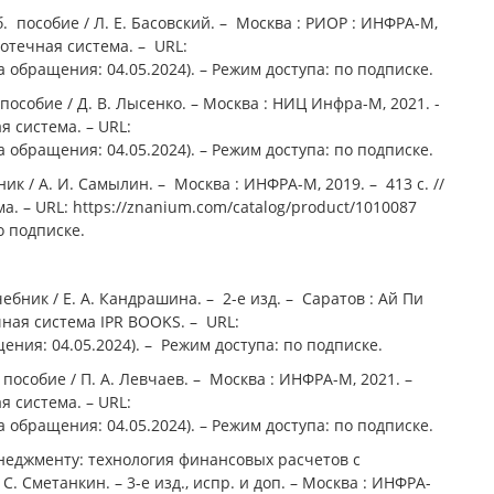
. пособие / Л. Е. Басовский. – Москва : РИОР : ИНФРА-М,
иотечная система. – URL:
а обращения: 04.05.2024). – Режим доступа: по подписке.
особие / Д. В. Лыcенко. – Москва : НИЦ Инфра-М, 2021. -
я система. – URL:
а обращения: 04.05.2024). – Режим доступа: по подписке.
к / А. И. Самылин. – Москва : ИНФРА-М, 2019. – 413 с. //
 – URL: https://znanium.com/catalog/product/1010087
о подписке.
бник / Е. А. Кандрашина. – 2-е изд. – Саратов : Ай Пи
чная система IPR BOOKS. – URL:
щения: 04.05.2024). – Режим доступа: по подписке.
пособие / П. А. Левчаев. – Москва : ИНФРА-М, 2021. –
я система. – URL:
а обращения: 04.05.2024). – Режим доступа: по подписке.
неджменту: технология финансовых расчетов с
С. Сметанкин. – 3-е изд., испр. и доп. – Москва : ИНФРА-