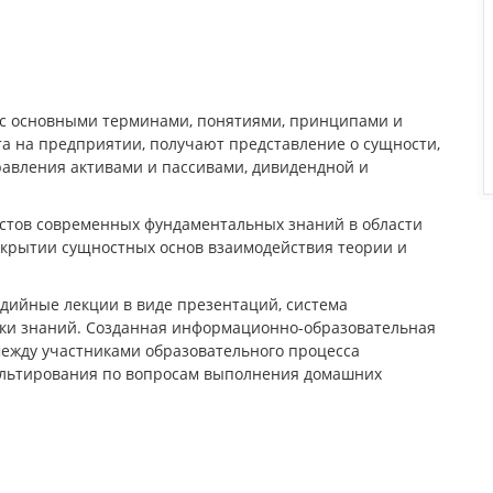
я с основными терминами, понятиями, принципами и
 на предприятии, получают представление о сущности,
равления активами и пассивами, дивидендной и
стов современных фундаментальных знаний в области
скрытии сущностных основ взаимодействия теории и
едийные лекции в виде презентаций, система
нки знаний. Созданная информационно-образовательная
между участниками образовательного процесса
ультирования по вопросам выполнения домашних