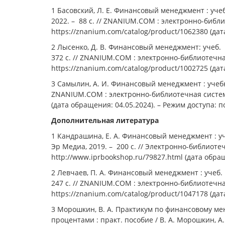
1 Басовский, Л. Е. Финансовый менеджмент : учеб
2022. – 88 с. // ZNANIUM.COM : электронно-библ
https://znanium.com/catalog/product/1062380 (дат
2 Лысенко, Д. В. Финансовый менеджмент: учеб. п
372 с. // ZNANIUM.COM : электронно-библиотечна
https://znanium.com/catalog/product/1002725 (дат
3 Самылин, А. И. Финансовый менеджмент : учебни
ZNANIUM.COM : электронно-библиотечная система.
(дата обращения: 04.05.2024). – Режим доступа: п
Дополнительная литература
1 Кандрашина, Е. А. Финансовый менеджмент : уче
Эр Медиа, 2019. – 200 c. // Электронно-библиоте
http://www.iprbookshop.ru/79827.html (дата обра
2 Левчаев, П. А. Финансовый менеджмент : учеб. 
247 с. // ZNANIUM.COM : электронно-библиотечна
https://znanium.com/catalog/product/1047178 (дат
3 Морошкин, В. А. Практикум по финансовому ме
процентами : практ. пособие / В. А. Морошкин, А. 